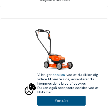
* alle priser er inkl. moms
Vi bruger
cookies
, ved at du klikker dig
Læs mere
videre til næste side, accepterer du
hjemmesidens brug af cookies.
Husqvarna LB 548i
Du kan også acceptere cookies ved at
klikke her
* alle priser er inkl. moms