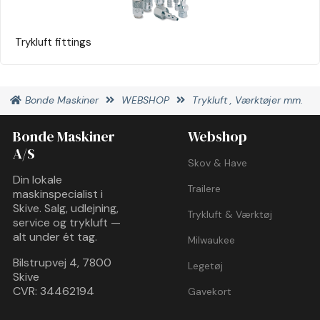
Trykluft fittings
Bonde Maskiner
WEBSHOP
Trykluft , Værktøjer mm.
Bonde Maskiner
Webshop
A/S
Skov & Have
Din lokale
Trailere
maskinspecialist i
Skive. Salg, udlejning,
Trykluft & Værktøj
service og trykluft —
alt under ét tag.
Milwaukee
Bilstrupvej 4, 7800
Legetøj
Skive
CVR: 34462194
Gavekort