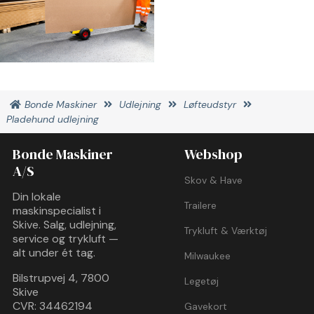
Bonde Maskiner
Udlejning
Løfteudstyr
Pladehund udlejning
Bonde Maskiner
Webshop
A/S
Skov & Have
Din lokale
Trailere
maskinspecialist i
Skive. Salg, udlejning,
Trykluft & Værktøj
service og trykluft —
alt under ét tag.
Milwaukee
Bilstrupvej 4, 7800
Legetøj
Skive
CVR: 34462194
Gavekort