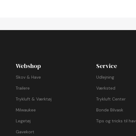
Webshop
Service
Skov & Have
Udlejning
Trailere
Værksted
Trykluft & Værktøj
Trykluft Center
Milwaukee
Bonde Bilvask
Legetøj
Tips og tricks til ha
Gavekort