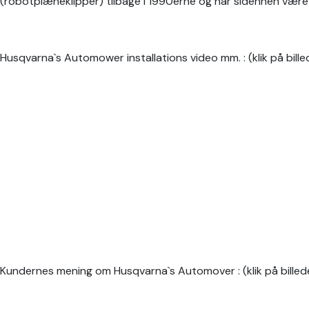
(robotplæneklipper) tilbage i 1990èrne og har sidenhen været
Husqvarna`s Automower installations video mm. : (klik på bille
Kundernes mening om Husqvarna`s Automover : (klik på billede