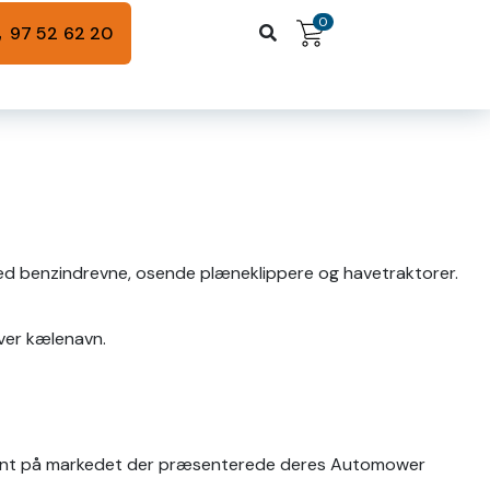
0
97 52 62 20
 benzindrevne, osende plæneklippere og havetraktorer.
iver kælenavn.
ducent på markedet der præsenterede deres Automower