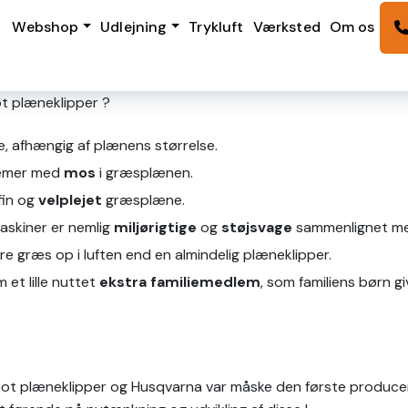
Webshop
Udlejning
Trykluft
Værksted
Om os
bot plæneklipper ?
, afhængig af plænens størrelse.
lemer med
mos
i græsplænen.
fin og
velplejet
græsplæne.
askiner er nemlig
miljørigtige
og
støjsvage
sammenlignet med
re græs op i luften end en almindelig plæneklipper.
et lille nuttet
ekstra familiemedlem
, som familiens børn g
n Robot plæneklipper og Husqvarna var måske den første pro