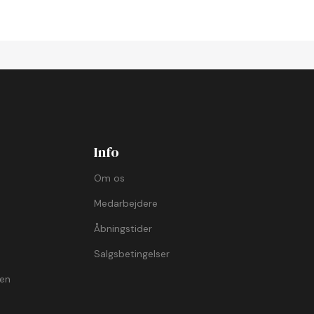
Info
Om os
Medarbejdere
Åbningstider
Salgsbetingelser
ven