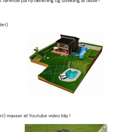
 førende på nytænkning og udvikling af disse !
det)
t) masser af Youtube video klip !