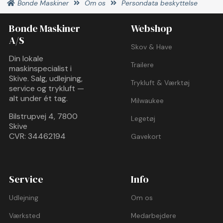
Bonde Maskiner
Om os
Persondata beskyttelse
Bonde Maskiner
Webshop
A/S
Skov & Have
Din lokale
Trailere
maskinspecialist i
Skive. Salg, udlejning,
Trykluft & Værktøj
service og trykluft —
alt under ét tag.
Milwaukee
Bilstrupvej 4, 7800
Legetøj
Skive
CVR: 34462194
Gavekort
Service
Info
Udlejning
Om os
Værksted
Medarbejdere